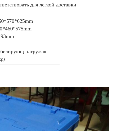
тветствовать для легкой доставки
750*570*625mm
550*460*575mm
: 93mm
белирующ нагружая
kgs