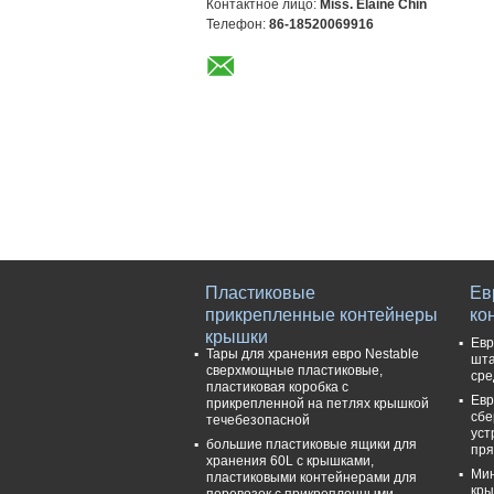
Контактное лицо:
Miss. Elaine Chin
Телефон:
86-18520069916
Пластиковые
Ев
прикрепленные контейнеры
ко
крышки
Евр
Тары для хранения евро Nestable
шта
сверхмощные пластиковые,
сре
пластиковая коробка с
Евр
прикрепленной на петлях крышкой
сбе
течебезопасной
уст
большие пластиковые ящики для
пря
хранения 60L с крышками,
Мин
пластиковыми контейнерами для
кры
перевозок с прикрепленными