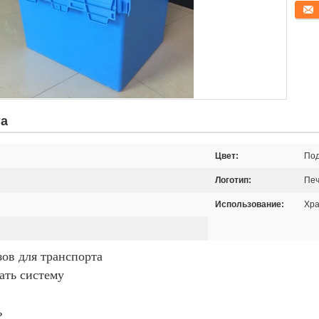
конта
та
Цвет:
По
Логотип:
Печ
Использование:
Хр
зов для транспорта
ать систему
ь