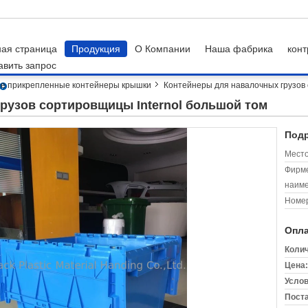
ная страница
Продукция
О Компании
Наша фабрика
конт
авить запрос
е прикрепленные контейнеры крышки
Контейнеры для навалочных грузов 
рузов сортировщицы Internol большой том
Подр
Место
Фирм
наиме
Номер
Опла
Колич
Цена:
Услов
Поста