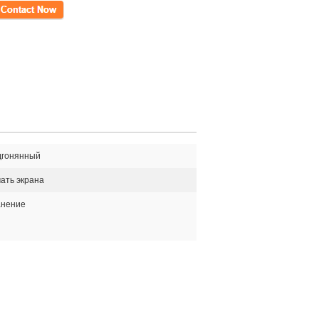
кт
дгонянный
ать экрана
анение