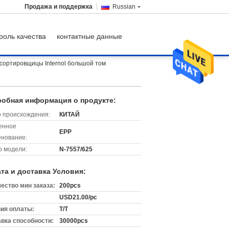
Продажа и поддержка
Russian
роль качества
контактные данные
сортировщицы Internol большой том
обная информация о продукте:
 происхождения:
КИТАЙ
енное
EPP
нование:
 модели:
N-7557/625
та и доставка Условия:
ество мин заказа:
200pcs
USD21.00/pc
ия оплаты:
T/T
вка способности:
30000pcs