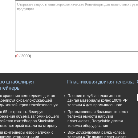
(
0
/ 3000)
ро штабелируя
Пластиковая двигая тележка
нтейнеры
о хранения земледелия двигая
Плоские голубые пластиковые
белируя охрану окружающей
двигая материалы колес 100% PP
ды контейнеров течебезопасную
тележки 4 для промышленного
о 65 литров штабелируя
Промышленная большая тележка
режения объема запоминающего
тележки емкости нагрузки
ройства контейнеров Stackable
пластиковая, Recyclable двигая
мые, который встали на сторону
тележка оборудования
и контейнеры евро нагрузки с
Эко- дружелюбная рамка колеса
шками, стандартными
тележки 4 Tic двигая пластиковая