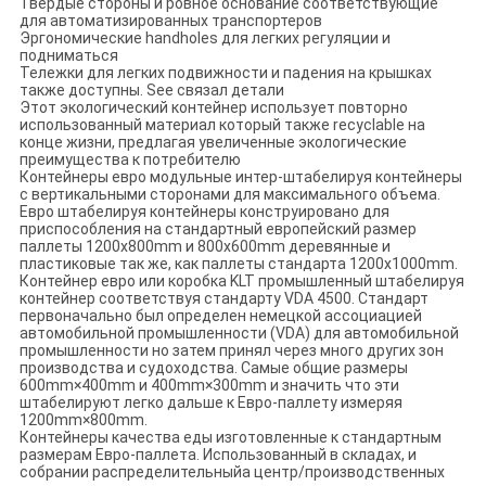
Твердые стороны и ровное основание соответствующие
для автоматизированных транспортеров
Эргономические handholes для легких регуляции и
подниматься
Тележки для легких подвижности и падения на крышках
также доступны. See связал детали
Этот экологический контейнер использует повторно
использованный материал который также recyclable на
конце жизни, предлагая увеличенные экологические
преимущества к потребителю
Контейнеры евро модульные интер-штабелируя контейнеры
с вертикальными сторонами для максимального объема.
Евро штабелируя контейнеры конструировано для
приспособления на стандартный европейский размер
паллеты 1200x800mm и 800x600mm деревянные и
пластиковые так же, как паллеты стандарта 1200x1000mm.
Контейнер евро или коробка KLT промышленный штабелируя
контейнер соответствуя стандарту VDA 4500. Стандарт
первоначально был определен немецкой ассоциацией
автомобильной промышленности (VDA) для автомобильной
промышленности но затем принял через много других зон
производства и судоходства. Самые общие размеры
600mm×400mm и 400mm×300mm и значить что эти
штабелируют легко дальше к Евро-паллету измеряя
1200mm×800mm.
Контейнеры качества еды изготовленные к стандартным
размерам Евро-паллета. Использованный в складах, и
собрании распределительныйа центр/производственных