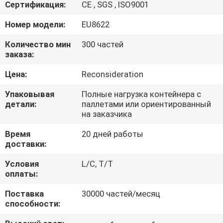
КОНТРОЛЬ
Сертификация:
CE , SGS , ISO9001
КАЧЕСТВА
Номер модели:
EU8622
Количество мин
300 частей
СВЯЖИТЕСЬ
заказа:
С
Цена:
Reconsideration
НАМИ
Упаковывая
Полные нагрузка контейнера с
детали:
паллетами или ориентированный
на заказчика
ЗАПРОСИТЬ
Время
20 дней работы
РАСЦЕНКИ
доставки:
Условия
L/C, T/T
КАРТА
оплаты:
САЙТА
Поставка
30000 частей/месяц
способности:
PRIVACY