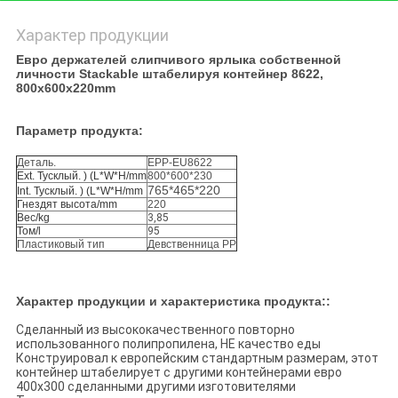
Характер продукции
Евро держателей слипчивого ярлыка собственной
личности Stackable штабелируя контейнер 8622,
800x600x220mm
Параметр продукта:
Деталь.
EPP-EU8622
Ext. Тусклый. ) (L*W*H/mm
800*600*230
765*465*220
Int. Тусклый. ) (L*W*H/mm
Гнездят высота/mm
220
Вес/kg
3,85
Том/l
95
Пластиковый тип
Девственница PP
Характер продукции и характеристика продукта:
:
Сделанный из высококачественного повторно
использованного полипропилена, НЕ качество еды
Конструировал к европейским стандартным размерам, этот
контейнер штабелирует с другими контейнерами евро
400x300 сделанными другими изготовителями