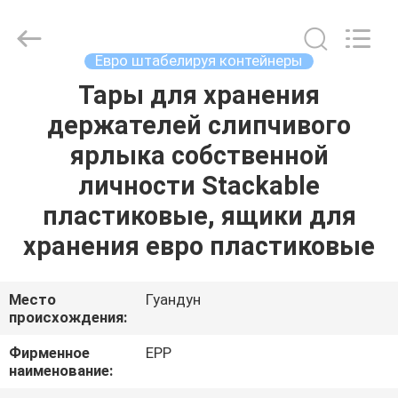
для
хранения
supplier.
Copyright
©
Евро штабелируя контейнеры
2017
-
2025
Тары для хранения
ДОМОЙ
E-
Pack
держателей слипчивого
Plastic
Material
Handing
ПРОДУКТЫ
ярлыка собственной
Co.,Ltd..
All
Rights
личности Stackable
Reserved.
Developed
О
пластиковые, ящики для
by
ECER
КОМПАНИИ
хранения евро пластиковые
ЭКСКУРСИЯ
Место
Гуандун
происхождения:
ПО
ЗАВОДУ
Фирменное
EPP
наименование: