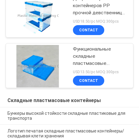
контейнеров PP
прочной девственницы
складная обе стороны
USD18.50/pc MOQ:300pcs
CONTACT
Функциональные
складные
пластмасовые
контейнеры для удара
USD13.50/pc MOQ:300pcs
транспорта -
CONTACT
сопротивления
Складные пластмасовые контейнеры
Бункеры высокой стойкости складные пластиковые для
транспорта
Логотип печатая складные пластмасовые контейнеры/
складывая клети хранения