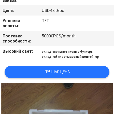
заказа:
КОНТРОЛЬ
Цена:
USD4.60/pc
КАЧЕСТВА
Условия
T/T
оплаты:
СВЯЖИТЕСЬ
С
Поставка
50000PCS/month
способности:
НАМИ
Высокий свет:
,
складные пластиковые бункеры
складной пластмасовый контейнер
ЗАПРОСИТЬ
РАСЦЕНКИ
ЛУЧШАЯ ЦЕНА
КАРТА
САЙТА
PRIVACY