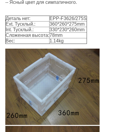
-- Ясный цвет для симпатичного.
Деталь нет:
EPP-F3626/275S
Ext. Тусклый.:
360*260*275mm
Int. Тусклый.:
330*230*260mm
Сложенная высота:
78mm
Вес:
1.14kg