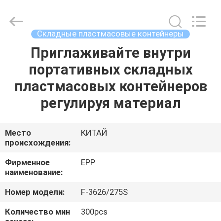
supplier.
Copyright
©
2017
-
Складные пластмасовые контейнеры
2025
E-
Pack
Приглаживайте внутри
ДОМОЙ
Plastic
Material
портативных складных
Handing
Co.,Ltd..
All
ПРОДУКТЫ
пластмасовых контейнеров
Rights
Reserved.
Developed
регулируя материал
by
ECER
О
КОМПАНИИ
Место
КИТАЙ
происхождения:
ЭКСКУРСИЯ
Фирменное
EPP
наименование:
ПО
Номер модели:
F-3626/275S
ЗАВОДУ
Количество мин
300pcs