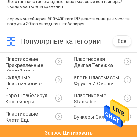
Логотип печатая складные пластмасовые контейнеры/
складывая клети хранения
серия контейнеров 600*400 mm PP девственницы емкости
загрузки 30kgs складная штабелируя
Популярные категории
Все
Пластиковые 
Пластиковая 
Прикрепленные 
Двигая Тележка
Контейнеры 
Складные 
Клети Пластмассы 
Крышки
Пластмасовые 
Фрукта И Овоща
Контейнеры
Евро Штабелируя 
Пластиковые 
Контейнеры
Stackable 
Контейнеры
Пластиковые 
Бункеры Склада
Клети Еды
Запрос Цитировать