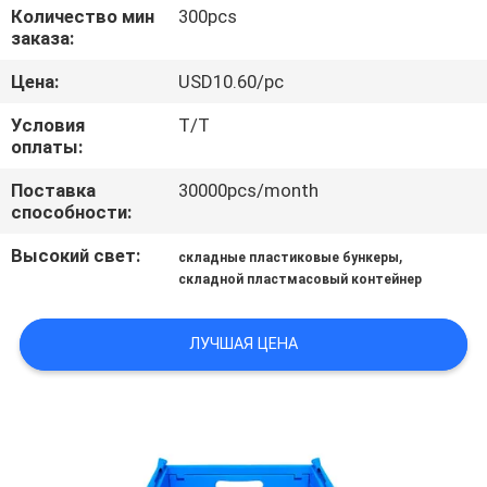
КОНТРОЛЬ
Количество мин
300pcs
заказа:
КАЧЕСТВА
Цена:
USD10.60/pc
СВЯЖИТЕСЬ
Условия
T/T
оплаты:
С
НАМИ
Поставка
30000pcs/month
способности:
Высокий свет:
,
ЗАПРОСИТЬ
складные пластиковые бункеры
складной пластмасовый контейнер
РАСЦЕНКИ
ЛУЧШАЯ ЦЕНА
КАРТА
САЙТА
PRIVACY