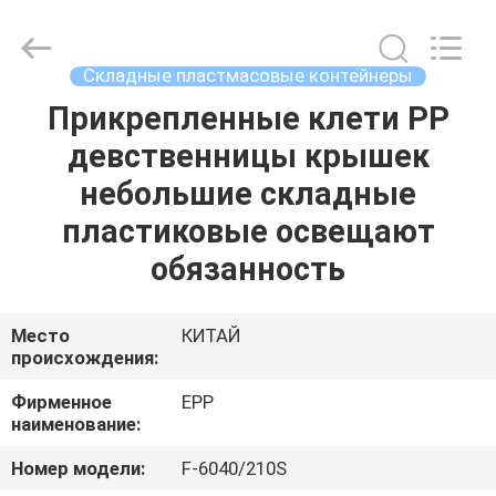
supplier.
Copyright
©
2017
-
Складные пластмасовые контейнеры
2025
E-
Pack
Прикрепленные клети PP
ДОМОЙ
Plastic
Material
девственницы крышек
Handing
Co.,Ltd..
All
ПРОДУКТЫ
небольшие складные
Rights
Reserved.
Developed
пластиковые освещают
by
ECER
О
обязанность
КОМПАНИИ
Место
КИТАЙ
происхождения:
ЭКСКУРСИЯ
ПО
Фирменное
EPP
наименование:
ЗАВОДУ
Номер модели:
F-6040/210S