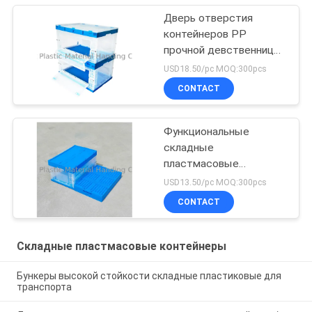
Дверь отверстия
контейнеров PP
прочной девственницы
складная обе стороны
USD18.50/pc MOQ:300pcs
CONTACT
Функциональные
складные
пластмасовые
контейнеры для удара
USD13.50/pc MOQ:300pcs
транспорта -
CONTACT
сопротивления
Складные пластмасовые контейнеры
Бункеры высокой стойкости складные пластиковые для
транспорта