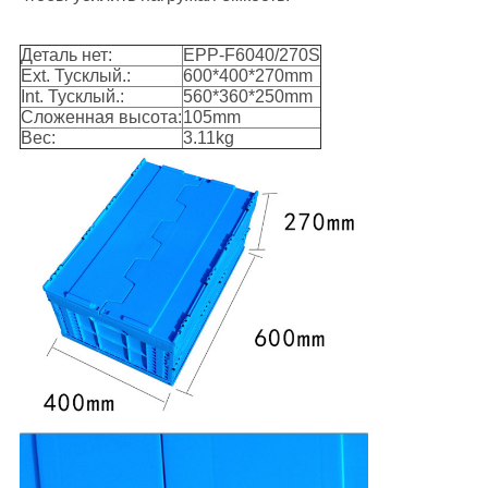
Деталь нет:
EPP-F6040/270S
Ext. Тусклый.:
600*400*270mm
Int. Тусклый.:
560*360*250mm
Сложенная высота:
105mm
Вес:
3.11kg