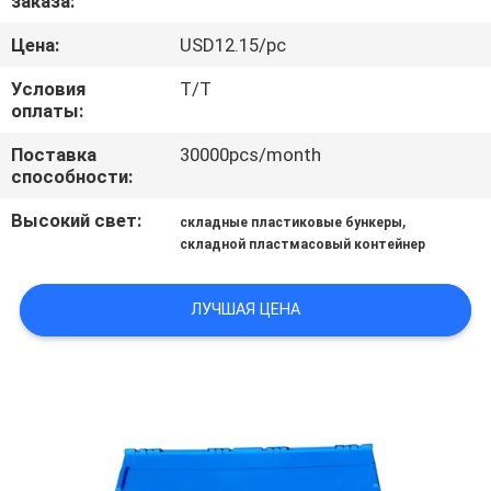
заказа:
КОНТРОЛЬ
Цена:
USD12.15/pc
КАЧЕСТВА
Условия
T/T
оплаты:
СВЯЖИТЕСЬ
С
Поставка
30000pcs/month
способности:
НАМИ
Высокий свет:
,
складные пластиковые бункеры
складной пластмасовый контейнер
ЗАПРОСИТЬ
РАСЦЕНКИ
ЛУЧШАЯ ЦЕНА
КАРТА
САЙТА
PRIVACY