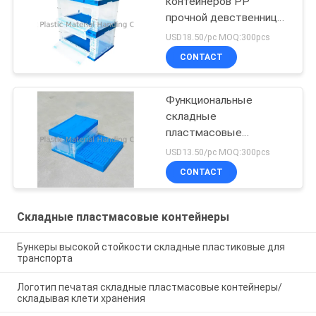
контейнеров PP
прочной девственницы
складная обе стороны
USD18.50/pc MOQ:300pcs
CONTACT
Функциональные
складные
пластмасовые
контейнеры для удара
USD13.50/pc MOQ:300pcs
транспорта -
CONTACT
сопротивления
Складные пластмасовые контейнеры
Бункеры высокой стойкости складные пластиковые для
транспорта
Логотип печатая складные пластмасовые контейнеры/
складывая клети хранения