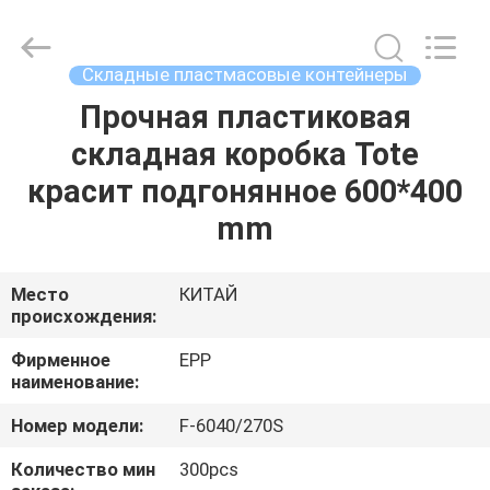
supplier.
Copyright
©
2017
-
Складные пластмасовые контейнеры
2025
E-
Pack
Прочная пластиковая
ДОМОЙ
Plastic
Material
складная коробка Tote
Handing
Co.,Ltd..
All
ПРОДУКТЫ
красит подгонянное 600*400
Rights
Reserved.
Developed
mm
by
ECER
О
КОМПАНИИ
Место
КИТАЙ
происхождения:
ЭКСКУРСИЯ
Фирменное
EPP
наименование:
ПО
Номер модели:
F-6040/270S
ЗАВОДУ
Количество мин
300pcs