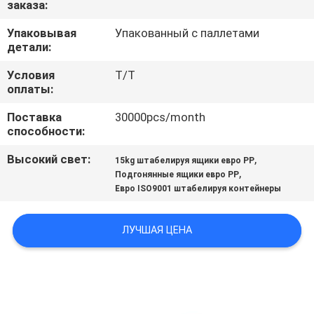
заказа:
КОНТРОЛЬ
КАЧЕСТВА
Упаковывая
Упакованный с паллетами
детали:
СВЯЖИТЕСЬ
Условия
T/T
оплаты:
С
Поставка
30000pcs/month
НАМИ
способности:
Высокий свет:
,
15kg штабелируя ящики евро PP
ЗАПРОСИТЬ
,
Подгонянные ящики евро PP
Евро ISO9001 штабелируя контейнеры
РАСЦЕНКИ
ЛУЧШАЯ ЦЕНА
КАРТА
САЙТА
PRIVACY