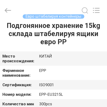
Plastic
Material
Handing
Co.,Ltd..
All
Евро штабелируя контейнеры
Rights
Reserved.
Developed
Подгонянное хранение 15kg
ДОМОЙ
by
ECER
склада штабелируя ящики
ПРОДУКТЫ
евро PP
О
Место
КИТАЙ
происхождения:
НАС
Фирменное
EPP
наименование:
ЭКСКУРСИЯ
Сертификация:
ISO9001
ПО
ЗАВОДУ
Номер модели:
EPP-EU3215L
Количество мин
300pcs