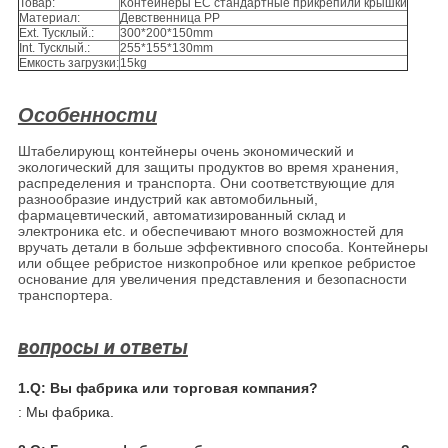
Товар:
Контейнеры ЕС стандартные прикрепили крышки
Материал:
Девственница PP
Ext. Тусклый.:
300*200*150mm
Int. Тусклый.:
255*155*130mm
Емкость загрузки:
15kg
Особенности
Штабелирующ контейнеры очень экономический и 
экологический для защиты продуктов во время хранения, 
распределения и транспорта. Они соответствующие для 
разнообразие индустрий как автомобильный, 
фармацевтический, автоматизированный склад и 
электроника etc. и обеспечивают много возможностей для 
вручать детали в больше эффективного способа. Контейнеры 
или общее ребристое низкопробное или крепкое ребристое 
основание для увеличения представления и безопасности 
транспортера.
вопросы и ответы
1.Q: Вы фабрика или торговая компания?
: Мы фабрика.