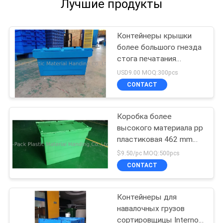
Лучшие продукты
Контейнеры крышки
более большого гнезда
стога печатания
логотипа пластиковые
USD9.00 MOQ:300pcs
прикрепленные
CONTACT
Коробка более
высокого материала pp
пластиковая 462 mm
высоты больше красит
$9.50/pc MOQ:500pcs
подгонянный
CONTACT
Контейнеры для
навалочных грузов
сортировщицы Internol