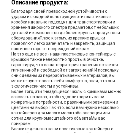
Описание продукта:
КАРТА
Благодаря своей превосходной устойчивости к
ударам и складной конструкции эти пластиковые
САЙТА
коробки идеально подходят для транспортировки и
хранения широкого спектра предметов,от небольших
деталей и компонентов до более крупных продуктов и
оборудованияПлюс к этому, их крепкие крышки
PRIVACY
позволяют легко запечатать и закрепить, защищая
ваш инвентарь от повреждений и краж.
POLICY
Но это еще не все - наши пластиковые контейнеры с
крышкой также невероятно просты в очистке,
гарантируя, что ваша территория хранения остается
гигиеничной и свободной от загрязнений.И поскольку
они сделаны из перерабатываемых материалов, вы
можете чувствовать себя комфортно, зная, что они
экологически чисты и устойчивы.
Более того, эти гнездящиеся чехлы с крышками можно
заказать на заказ, чтобы удовлетворить ваши
конкретные потребности, с различными размерами и
цветами на выбор.Так что, если вам нужно несколько
контейнеров для малого масштаба операции или
сотни для крупномасштабного объектаМы вас
прикроем.
Вложите деньги в наши пластиковые контейнеры с