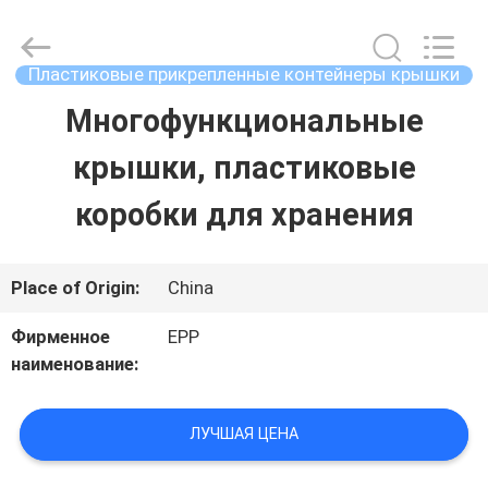
хранения
supplier.
Copyright
©
Пластиковые прикрепленные контейнеры крышки
2017
-
Многофункциональные
ДОМОЙ
2025
E-
Pack
крышки, пластиковые
Plastic
Material
ПРОДУКТЫ
Handing
коробки для хранения
Co.,Ltd..
All
Rights
О
Reserved.
Place of Origin:
China
Developed
by
КОМПАНИИ
ECER
Фирменное
EPP
наименование:
ЭКСКУРСИЯ
ЛУЧШАЯ ЦЕНА
ПО