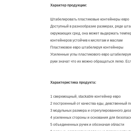
Характер продукции:
Штабелировать пластиковые контейнеры евро
Доступный в разнообразие размерах, ряде штаб
окружающих сред, она может выдержать темпера
контейнеров устойчив к кислотам и маслам
Пластиковое евро штабелируя контейнеры
Усиленные углы пластикового евро штабелируя
руки значат что их можно обращаться легко. Е
Характеристика продукта:
1 сверхмощный, stackable контейнер евро
2 построенный от качества еды, девственный 
3 модульных размера и отрегулированного диз
4 усиленных стороны и основания для безопас
5 объединенных ручек и обозначая области