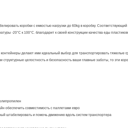
елировать коробки с емкостью нагрузки до 60kg в коробку. Соответствующий
туры -20°C к 100°C. благодарит к своей конструкции качества еды пластико
 контейнеры делают ими идеальный выбор для транспортировать тяжелые гр
сли структурные целостность и безопасность ваши главные заботы, то эти ко
полипропилен
айн обеспечить совместимость с паллетами евро
ный штабелировать и помочь движению вдоль систем транспортера