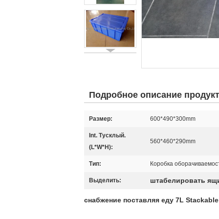
Подробное описание продук
Размер:
600*490*300mm
Int. Тусклый.
560*460*290mm
(L*W*H):
Тип:
Коробка оборачиваемос
штабелировать ящи
Выделить:
снабжение поставляя еду 7L Stackabl