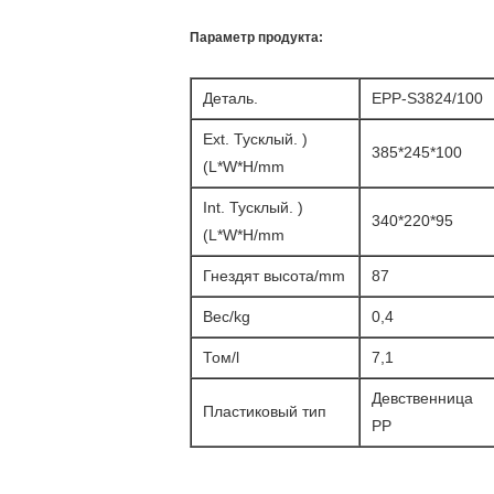
Параметр продукта:
Деталь.
EPP-S3824/100
Ext. Тусклый. )
385*245*100
(L*W*H/mm
Int. Тусклый. )
340*220*95
(L*W*H/mm
Гнездят высота/mm
87
Вес/kg
0,4
Том/l
7,1
Девственница
Пластиковый тип
PP