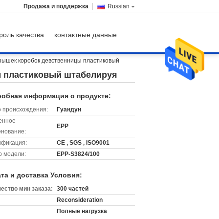
Продажа и поддержка
Russian
роль качества
контактные данные
крышек коробок девственницы пластиковый
ы пластиковый штабелируя
обная информация о продукте:
 происхождения:
Гуандун
енное
EPP
нование:
ификация:
CE , SGS , ISO9001
 модели:
EPP-S3824/100
та и доставка Условия:
ество мин заказа:
300 частей
Reconsideration
Полные нагрузка