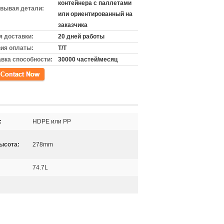
контейнера с паллетами
вывая детали:
или ориентированный на
заказчика
 доставки:
20 дней работы
ия оплаты:
T/T
вка способности:
30000 частей/месяц
кт
:
HDPE или PP
ысота:
278mm
74.7L