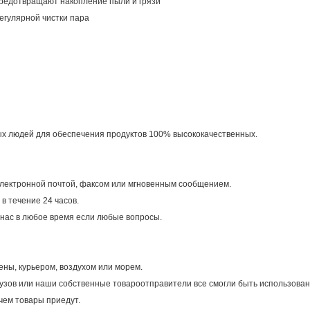
предотвращают накопление пыли и грязи
егулярной чистки пара
х людей для обеспечения продуктов 100% высококачественных.
электронной почтой, факсом или мгновенным сообщением.
в течение 24 часов.
ь нас в любое время если любые вопросы.
ены, курьером, воздухом или морем.
рузов или наши собственные товароотправители все смогли быть использован
чем товары приедут.