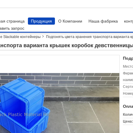
ная страница
Продукция
О Компании
Наша фабрика
конт
авить запрос
е Stackable контейнеры
Подгонять цвета хранения транспорта варианта 
анспорта варианта крышек коробок девственниц
Подр
Место
Фирм
наиме
Серт
Номер
Опла
Колич
Цена: