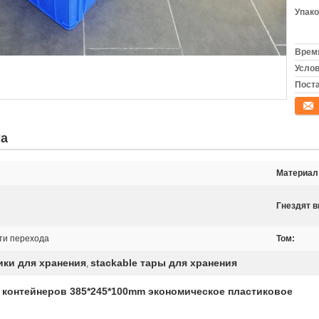
Упако
Время
Услов
Поста
конта
та
Материал
Гнездят в
ти перехода
Том:
ки для хранения
stackable тары для хранения
,
e контейнеров 385*245*100mm экономическое пластиковое