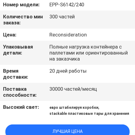
КОНТРОЛЬ
Номер модели:
EPP-S6142/240
КАЧЕСТВА
Количество мин
300 частей
заказа:
СВЯЖИТЕСЬ
Цена:
Reconsideration
С
Упаковывая
Полные нагрузка контейнера с
НАМИ
детали:
паллетами или ориентированный
на заказчика
Время
20 дней работы
ЗАПРОСИТЬ
доставки:
РАСЦЕНКИ
Поставка
30000 частей/месяц
способности:
КАРТА
Высокий свет:
,
евро штабелируя коробки
САЙТА
stackable пластиковые тары для хранения
PRIVACY
ЛУЧШАЯ ЦЕНА