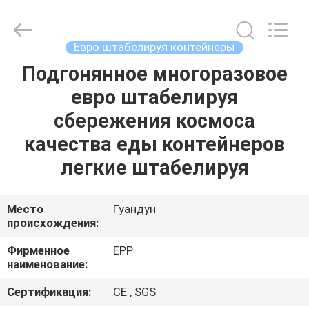
Plastic
Material
Handing
Co.,Ltd..
All
Евро штабелируя контейнеры
Rights
Reserved.
Developed
Подгонянное многоразовое
ДОМОЙ
by
ECER
евро штабелируя
ПРОДУКТЫ
сбережения космоса
качества еды контейнеров
О
легкие штабелируя
НАС
Место
Гуандун
происхождения:
ЭКСКУРСИЯ
ПО
Фирменное
EPP
наименование:
ЗАВОДУ
Сертификация:
CE , SGS