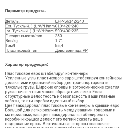
Параметр продукта:
Деталь.
EPP-S6142/240
Ext. Тусклый. ) (L*W*H/mm
610*420*240
Int. Тусклый. ) (L*W*H/mm
590*400*235
Гнездят высота/mm
230
Вес/kg
1,71
Том/l
55,4
Пластиковый тип
Девственница PP
Характер продукции:
Пластиковое евро штабелируя контейнеры
Усиленные углы пластикового евро штабелируя контейнеры
делают ими идеальный выбор для транспортировать
тяжелые грузы. Широкие оправы и эргономические сжатия
руки значат что их можно обращаться легко. Если
структурные целостность и безопасность ваши главные
заботы, то эти коробки идеальный выбор
Цвет закодировал пластиковые контейнеры & крышки евро
Большой для легко различать между вашими товарами и
материалами, наш цвет закодировал штабелировать
коробки и крышки делают его легкий сказать ваше
содержание врозь. Вертикальные стороны позволяют