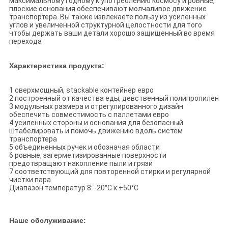
максимальному годному к употреблению космосу и ровные,
плоские основания обеспечивают молчаливое движение
транспортера. Вы также извлекаете пользу из усиленных
углов и увеличенной структурной целостности для того
чтобы держать ваши детали хорошо защищенный во время
перехода
Характеристика продукта:
1 сверхмощный, stackable контейнер евро
2 построенный от качества еды, девственный полипропилен
3 модульных размера и отрегулированного дизайн
обеспечить совместимость с паллетами евро
4 усиленных стороны и основания для безопасный
штабелировать и помочь движению вдоль систем
транспортера
5 объединенных ручек и обозначая области
6 ровные, загерметизированные поверхности
предотвращают накопление пыли и грязи
7 соответствующий для повторенной стирки и регулярной
чистки пара
Диапазон температур 8: -20°C к +50°C
Наше обслуживание: