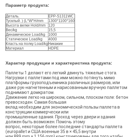
Параметр продукта:
Деталь.
EPP-S1311WC
Тусклый. ) (L*W*H/mm
1300*1100*160
Высота вилки Hold/mm
120
Вес/kg
15,5
Динамическое Load/kg
1000
Статическое Load/kg
4000
Класть на полку Load/kg
Никакие
Материал
HDPE
Характер продукции и характеристика продукта:
Паллеты 1 делают его легкий двинуть тяжелые стога.
Нагрузки с паллетами под ими можно потянуть мимо
платформы грузоподъемника различных размеров, или
даже рук-нагнетенным и нарисованным вручную паллетом
поднимают домкратом.
Движение легко на широком, сильном, плоском поле: бетон
превосходен. Самая большая
вклад необходим для экономической пользы паллета в
конструкции коммерчески или
промышленные здания. Проход через двери и здания
должен быть возможен. Помочь этому
вопрос, некоторые более последние стандарты паллета
(europallet и США военные 35 в × 45,5 внутри
или 889 mm × 1 156 mm) конструированы для того чтобы