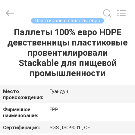
supplier.
Copyright
©
2017
-
Пластиковые паллеты евро
2025
E-
Pack
Паллеты 100% евро HDPE
ДОМОЙ
Plastic
Material
девственницы пластиковые
Handing
Co.,Ltd..
All
ПРОДУКТЫ
провентилировали
Rights
Reserved.
Developed
Stackable для пищевой
by
ECER
О
промышленности
КОМПАНИИ
Место
Гуандун
происхождения:
ЭКСКУРСИЯ
ПО
Фирменное
EPP
наименование:
ЗАВОДУ
Сертификация:
SGS , ISO9001 , CE