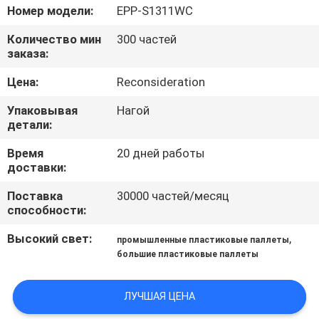
КОНТРОЛЬ
Номер модели:
EPP-S1311WC
КАЧЕСТВА
Количество мин
300 частей
заказа:
СВЯЖИТЕСЬ
Цена:
Reconsideration
С
Упаковывая
Нагой
НАМИ
детали:
Время
20 дней работы
доставки:
ЗАПРОСИТЬ
РАСЦЕНКИ
Поставка
30000 частей/месяц
способности:
Высокий свет:
,
КАРТА
промышленные пластиковые паллеты
большие пластиковые паллеты
САЙТА
ЛУЧШАЯ ЦЕНА
PRIVACY