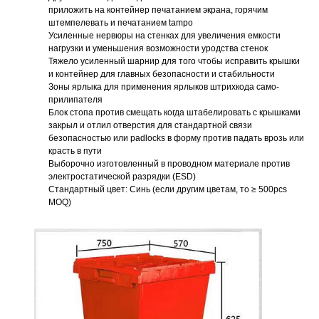
приложить на контейнер печатанием экрана, горячим
штемпелевать и печатанием tampo
Усиленные нервюры на стенках для увеличения емкости
нагрузки и уменьшения возможности уродства стенок
Тяжело усиленный шарнир для того чтобы исправить крышки
и контейнер для главных безопасности и стабильности
Зоны ярлыка для применения ярлыков штрихкода само-
прилипателя
Блок стопа против смещать когда штабелировать с крышками
закрыл и отлил отверстия для стандартной связи
безопасностью или padlocks в форму против падать врозь или
красть в пути
Выборочно изготовленный в проводном материале против
электростатической разрядки (ESD)
Стандартный цвет: Синь (если другим цветам, то
≥
500pcs
MOQ)