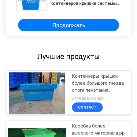
контейнеров крышки системы
172L пластиковое
прикрепленное
Продолжать
Лучшие продукты
Контейнеры крышки
более большого гнезда
стога печатания
логотипа пластиковые
USD9.00 MOQ:300pcs
прикрепленные
CONTACT
Коробка более
высокого материала pp