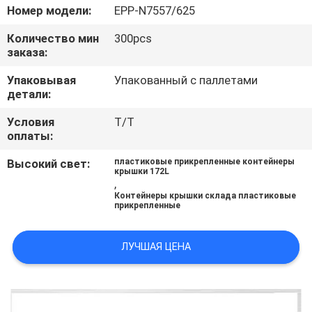
КОНТРОЛЬ
Номер модели:
EPP-N7557/625
КАЧЕСТВА
Количество мин
300pcs
заказа:
СВЯЖИТЕСЬ
Упаковывая
Упакованный с паллетами
детали:
С
НАМИ
Условия
T/T
оплаты:
Высокий свет:
пластиковые прикрепленные контейнеры
ЗАПРОСИТЬ
крышки 172L
,
РАСЦЕНКИ
Контейнеры крышки склада пластиковые
прикрепленные
КАРТА
ЛУЧШАЯ ЦЕНА
САЙТА
PRIVACY