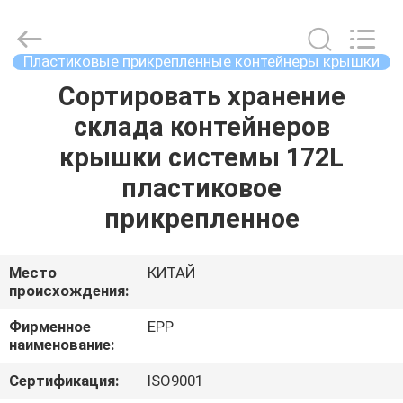
хранения
с
крышками
supplier.
Copyright
Пластиковые прикрепленные контейнеры крышки
©
2017
-
Сортировать хранение
ДОМОЙ
2025
E-
склада контейнеров
Pack
Plastic
Material
ПРОДУКТЫ
крышки системы 172L
Handing
Co.,Ltd..
All
пластиковое
Rights
Reserved.
О
прикрепленное
Developed
by
КОМПАНИИ
ECER
Место
КИТАЙ
происхождения:
ЭКСКУРСИЯ
ПО
Фирменное
EPP
наименование:
ЗАВОДУ
Сертификация:
ISO9001