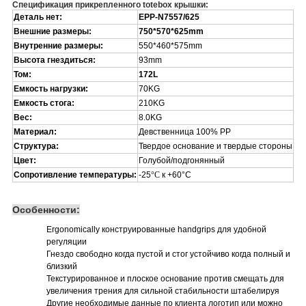
Спецификация прикрепленного totebox крышки:
Деталь нет:
EPP-N7557/625
Внешние размеры:
750*570*625mm
Внутренние размеры:
550*460*575mm
Высота гнездиться:
93mm
Том:
172L
Емкость нагрузки:
70KG
Емкость стога:
210KG
Вес:
8.0KG
Материал:
Девственница 100% PP
Структура:
Твердое основание и твердые стороны
Цвет:
Голубой/подгонянный
Сопротивление температуры:
-25
°C
к +60°C
Особенности:
Ergonomically конструированные handgrips для удобной
регуляции
Гнездо свободно когда пустой и стог устойчиво когда полный и
близкий
Текстурированное и плоское основание против смещать для
увеличения трения для сильной стабильности штабелируя
Другие необходимые данные по клиента логотип или можно