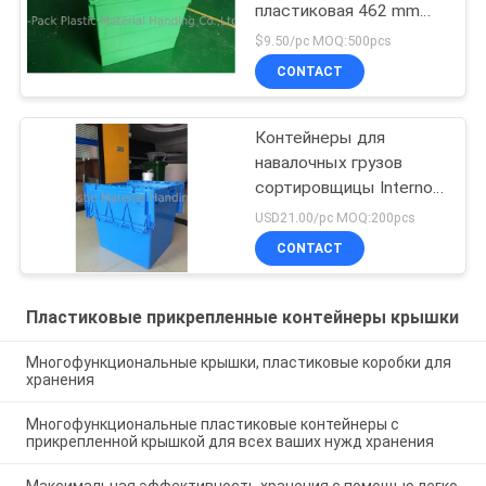
пластиковая 462 mm
высоты больше красит
$9.50/pc MOQ:500pcs
подгонянный
CONTACT
Контейнеры для
навалочных грузов
сортировщицы Internol
большой том
USD21.00/pc MOQ:200pcs
CONTACT
Пластиковые прикрепленные контейнеры крышки
Многофункциональные крышки, пластиковые коробки для
хранения
Многофункциональные пластиковые контейнеры с
прикрепленной крышкой для всех ваших нужд хранения