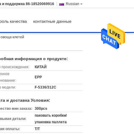
а и поддержка
86-18520069916
Russian
роль качества
контактные данные
n овоща клетей
обная информация о продукте:
 происхождения:
КИТАЙ
енное
EPP
нование:
 модели:
F-5336/312C
та и доставка Условия:
ество мин заказа:
300pcs
паковать коробки/
вывая детали:
упаковка паллета
ия оплаты:
T/T