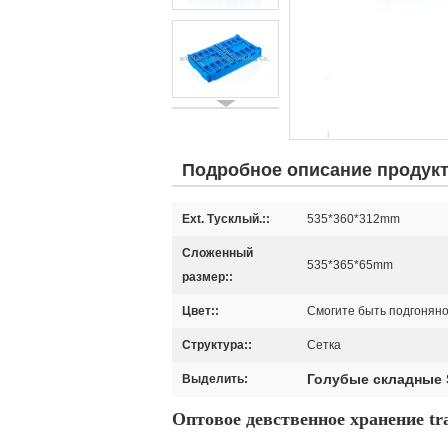
Подробное описание продук
Ext. Тусклый.::
535*360*312mm
Сложенный
535*365*65mm
размер::
Цвет::
Смогите быть подгонян
Структура::
Сетка
Голубые складные S
Выделить:
Оптовое девственное хранение tra