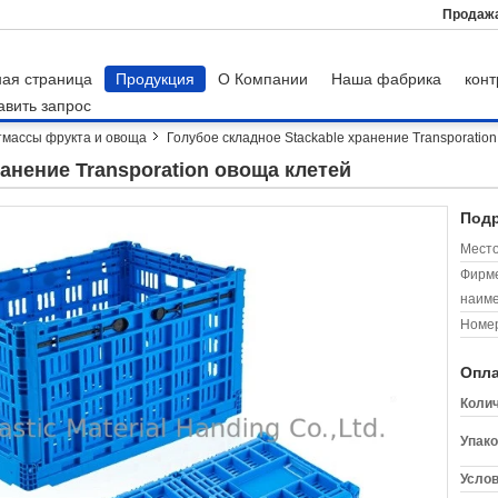
Продаж
ная страница
Продукция
О Компании
Наша фабрика
конт
авить запрос
тмассы фрукта и овоща
Голубое складное Stackable хранение Transporatio
ранение Transporation овоща клетей
Подр
Место
Фирм
наиме
Номер
Опла
Колич
Упако
Услов