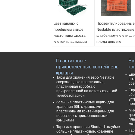
цвет канавки с
Провентилированные
профилем в виде
Nestable пластиковые
ласточкина хвоста
штабелируя клети дл
клетей пластмассы
плода цепляют
фрукта и овоща
высоту структуры
600*400mm
120mm
изготовленный на
Пластиковые
Материал:
Ев
заказ
прикрепленные контейнеры
Девственница PP
ко
Ext. Тусклый.::
крышки
Цвет:
Смогите быть
Евр
Тары для хранения евро Nestable
600*400*230mm
подгоняно
шта
сверхмощные пластиковые,
сре
Int. Тусклый.::
Ext. Тусклый.:
пластиковая коробка с
Евр
560*365*215mm
600*400*310mm
прикрепленной на петлях крышкой
сбе
течебезопасной
Сложенный размер::
Int. Тусклый.:
уст
большие пластиковые ящики для
600*400*38mm
525*365*300mm
пря
хранения 60L с крышками,
Вес::
2.06kg
Мин
пластиковыми контейнерами для
кры
перевозок с прикрепленными
пла
крышками
мат
Тары для хранения Stardard голубые
Тар
большие пластиковые, хранение
сли