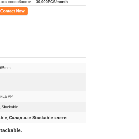
вка способности:
30,000PCS/month
кт
285mm
ница PP
 Stackable
able
Складные Stackable клети
,
tackable.