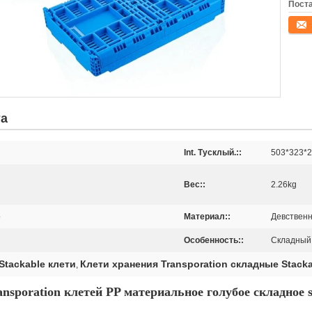
Поста
конта
та
Int. Тусклый.::
503*323*
Вес::
2.26kg
о
Материал::
Девствен
Особенность::
Складный,
tackable клети
Клети хранения Transporation складные Stack
,
nsporation клетей PP материальное голубое складное s