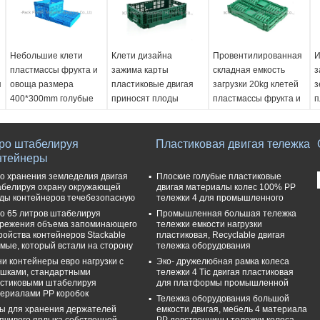
Небольшие клети
Клети дизайна
Провентилированная
И
пластмассы фрукта и
зажима карты
складная емкость
з
я
овоща размера
пластиковые двигая
загрузки 20kg клетей
з
400*300mm голубые
приносят плоды
пластмассы фрукта и
п
корзины хранения
овоща
м
Ext. Тусклый.::
овоща
д
400*300*245mm
Ext. Тусклый.::
о
ро штабелируя
Int. Тусклый.::
Ext. Тусклый.::
Пластиковая двигая тележка
600*400*220mm
нтейнеры
370*270*230mm
600*400*220mm
Int. Тусклый.::
E
Сложенный размер::
Int. Тусклый.::
560*360*200mm
6
о хранения земледелия двигая
Плоские голубые пластиковые
400*300*70mm
560*365*200mm
Сложенный размер::
I
белируя охрану окружающей
двигая материалы колес 100% PP
ды контейнеров течебезопасную
тележки 4 для промышленного
Вес::
1.05kg
Сложенный размер::
600*400*50mm
5
о 65 литров штабелируя
Промышленная большая тележка
600*400*50mm
Вес::
2KG
С
режения объема запоминающего
тележки емкости нагрузки
Вес::
2.20kg
6
ройства контейнеров Stackable
пластиковая, Recyclable двигая
В
мые, который встали на сторону
тележка оборудования
и контейнеры евро нагрузки с
Эко- дружелюбная рамка колеса
шками, стандартными
тележки 4 Tic двигая пластиковая
стиковыми штабелируя
для платформы промышленной
ериалами PP коробок
Тележка оборудования большой
ы для хранения держателей
емкости двигая, мебель 4 материала
пчивого ярлыка собственной
PP девственницы тележки колеса