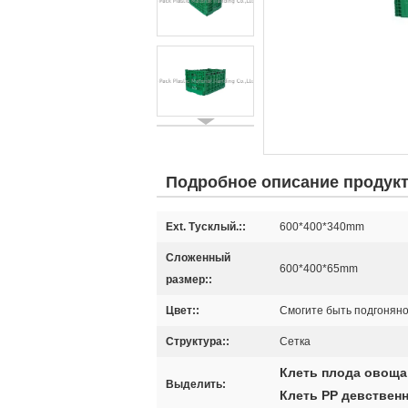
Подробное описание продук
Ext. Тусклый.::
600*400*340mm
Сложенный
600*400*65mm
размер::
Цвет::
Смогите быть подгонян
Структура::
Сетка
Клеть плода овоща
Выделить:
Клеть PP девствен