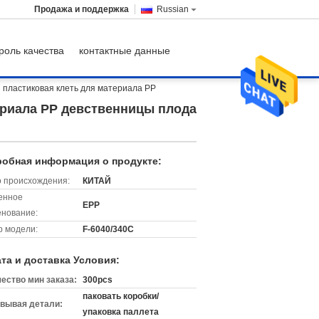
Продажа и поддержка
Russian
роль качества
контактные данные
 пластиковая клеть для материала PP
ериала PP девственницы плода
обная информация о продукте:
 происхождения:
КИТАЙ
енное
EPP
нование:
 модели:
F-6040/340C
та и доставка Условия:
ество мин заказа:
300pcs
паковать коробки/
вывая детали:
упаковка паллета