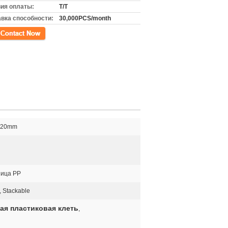
ия оплаты:
T/T
вка способности:
30,000PCS/month
кт
320mm
ница PP
 Stackable
ная пластиковая клеть
,