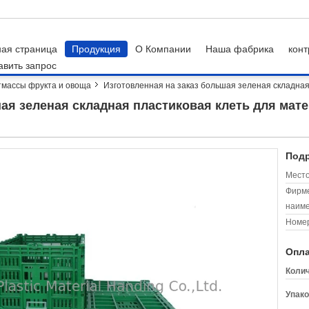
ная страница
Продукция
О Компании
Наша фабрика
конт
авить запрос
тмассы фрукта и овоща
Изготовленная на заказ большая зеленая складная
шая зеленая складная пластиковая клеть для мат
Подр
Место
Фирм
наиме
Номер
Опла
Колич
Упако