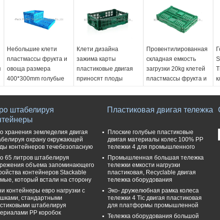
Небольшие клети
Клети дизайна
Провентилированная
Г
пластмассы фрукта и
зажима карты
складная емкость
S
я
овоща размера
пластиковые двигая
загрузки 20kg клетей
T
400*300mm голубые
приносят плоды
пластмассы фрукта и
к
корзины хранения
овоща
Ext. Тусклый.::
E
овоща
400*300*245mm
Ext. Тусклый.::
5
ро штабелируя
Int. Тусклый.::
Ext. Тусклый.::
Пластиковая двигая тележка
600*400*220mm
I
нтейнеры
370*270*230mm
600*400*220mm
Int. Тусклый.::
5
Сложенный размер::
Int. Тусклый.::
560*360*200mm
С
о хранения земледелия двигая
Плоские голубые пластиковые
400*300*70mm
560*365*200mm
Сложенный размер::
5
белируя охрану окружающей
двигая материалы колес 100% PP
ды контейнеров течебезопасную
тележки 4 для промышленного
Вес::
1.05kg
Сложенный размер::
600*400*50mm
В
о 65 литров штабелируя
Промышленная большая тележка
600*400*50mm
Вес::
2KG
режения объема запоминающего
тележки емкости нагрузки
Вес::
2.20kg
ройства контейнеров Stackable
пластиковая, Recyclable двигая
мые, который встали на сторону
тележка оборудования
и контейнеры евро нагрузки с
Эко- дружелюбная рамка колеса
шками, стандартными
тележки 4 Tic двигая пластиковая
стиковыми штабелируя
для платформы промышленной
ериалами PP коробок
Тележка оборудования большой