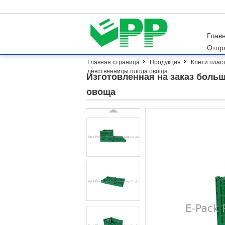
Глав
Отпр
Главная страница
Продукция
Клети плас
девственницы плода овоща
Изготовленная на заказ боль
овоща