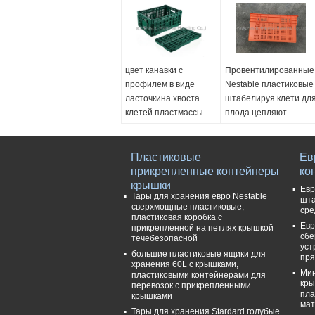
цвет канавки с
Провентилированные
профилем в виде
Nestable пластиковые
ласточкина хвоста
штабелируя клети дл
клетей пластмассы
плода цепляют
фрукта и овоща
высоту структуры
600*400mm
120mm
изготовленный на
Пластиковые
Материал:
Ев
заказ
прикрепленные контейнеры
Девственница PP
ко
Ext. Тусклый.::
крышки
Цвет:
Смогите быть
Евр
Тары для хранения евро Nestable
600*400*230mm
подгоняно
шта
сверхмощные пластиковые,
сре
Int. Тусклый.::
Ext. Тусклый.:
пластиковая коробка с
Евр
560*365*215mm
600*400*310mm
прикрепленной на петлях крышкой
сбе
течебезопасной
Сложенный размер::
Int. Тусклый.:
уст
большие пластиковые ящики для
600*400*38mm
525*365*300mm
пря
хранения 60L с крышками,
Вес::
2.06kg
Мин
пластиковыми контейнерами для
кры
перевозок с прикрепленными
пла
крышками
мат
Тары для хранения Stardard голубые