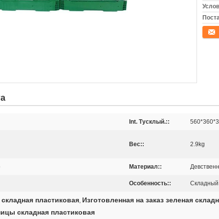
Услов
Поста
конта
та
Int. Тусклый.::
560*360*
Вес::
2.9kg
о
Материал::
Девствен
Особенность::
Складный,
 складная пластиковая
Изготовленная на заказ зеленая склад
,
ницы складная пластиковая