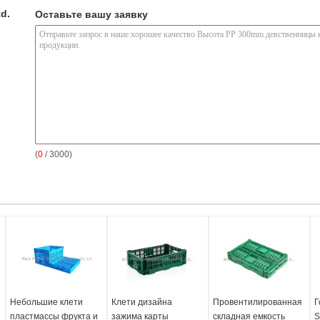
td.
Оставьте вашу заявку
(
0
/ 3000)
Небольшие клети
Клети дизайна
Провентилированная
Г
пластмассы фрукта и
зажима карты
складная емкость
S