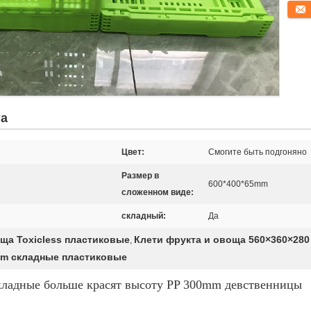
конта
та
Цвет:
Смогите быть подгоняно
Размер в
600*400*65mm
сложенном виде:
складный:
Да
ща Toxicless пластиковые
Клети фрукта и овоща 560×360×28
,
mm складные пластиковые
складные больше красят высоту PP 300mm девственницы