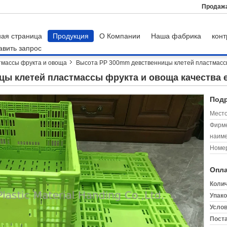
Продаж
ная страница
Продукция
О Компании
Наша фабрика
конт
авить запрос
тмассы фрукта и овоща
Высота PP 300mm девственницы клетей пластмассы
ы клетей пластмассы фрукта и овоща качества 
Подр
Место
Фирм
наиме
Номер
Опла
Колич
Упако
Услов
Поста