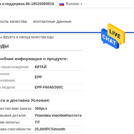
а и поддержка
86-18520069916
Russian
роль качества
контактные данные
 фрукта и овоща качества еды
еды
обная информация о продукте:
 происхождения:
КИТАЙ
енное
EPP
нование:
 модели:
EPP-F6040/300C
та и доставка Условия:
ество мин заказа:
300pcs
вывая детали:
Упаковка коробки/паллета
ия оплаты:
T/T
вка способности:
25,000PCS/month