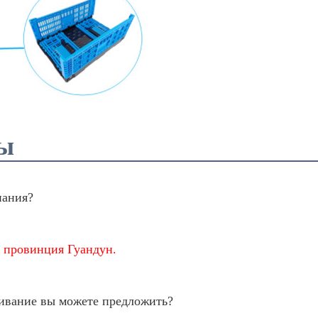
ты
пания?
 провинция Гуандун.
ивание вы можете предложить?