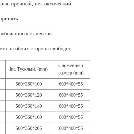
ная, прочный, не-токсический
 принять
требованию к клиентов
ета на обоих сторона свободно
Сложенный
Int. Тусклый. (mm)
размер (mm)
560*360*100
600*400*55
560*360*120
600*400*55
560*360*140
600*400*55
560*360*160
600*400*55
560*360*205
600*400*55